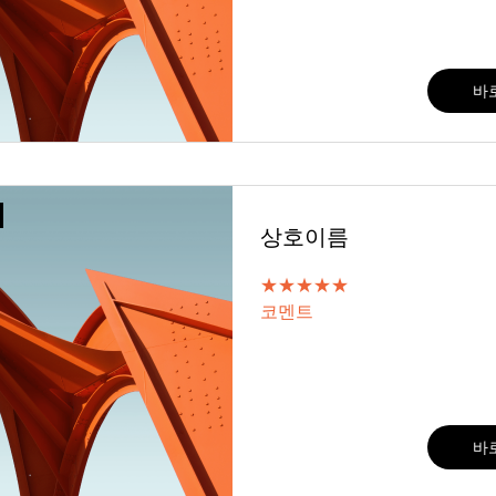
바
야
상호이름
★★★★★
코멘트
바