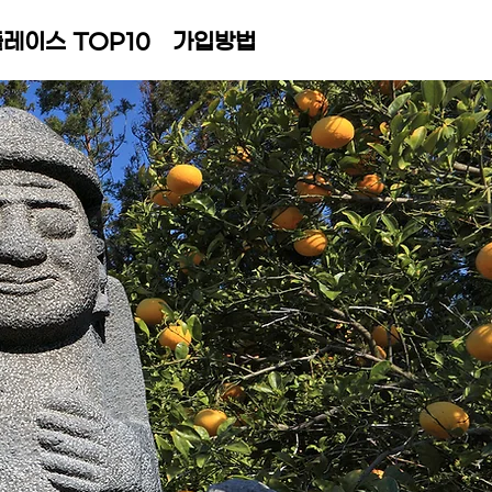
레이스 TOP10
가입방법