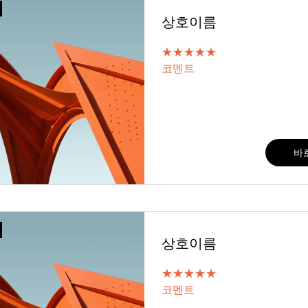
야
상호이름
★★★★★
코멘트
바
야
상호이름
★★★★★
코멘트