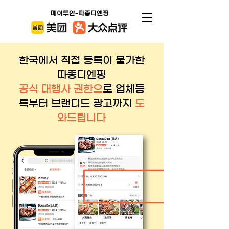
메이투안-따종디엔핑
한국에서 직접 등록이 불가한
따종디엔핑
​공식 대행사 권한으
로 업체등
록부터 브랜디드 광고까지
도
와드립니다