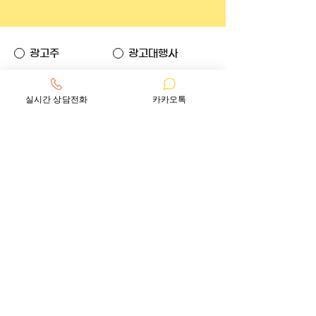
광고주
광고대행사
회사명
실시간 상담전화
카카오톡
업종
담당자
연락처
이메일